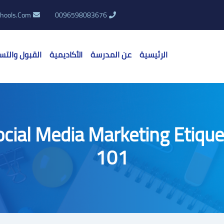
hools.Com
0096598083676
الرئيسية
عن المدرسة
الأكاديمية
القبول والتس
ocial Media Marketing Etique
101