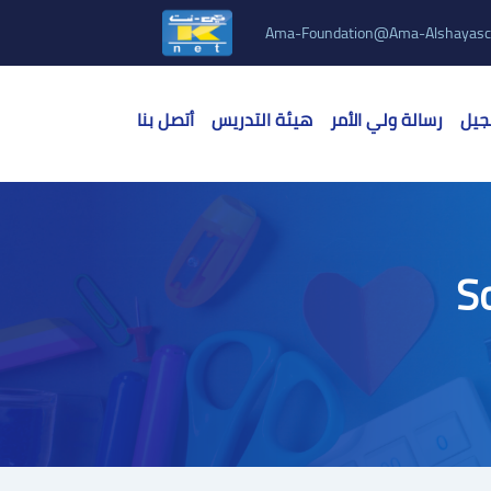
Ama-Foundation@ama-Alshayasc
جيل
رسالة ولي الأمر
هيئة التدريس
أتصل بنا
S