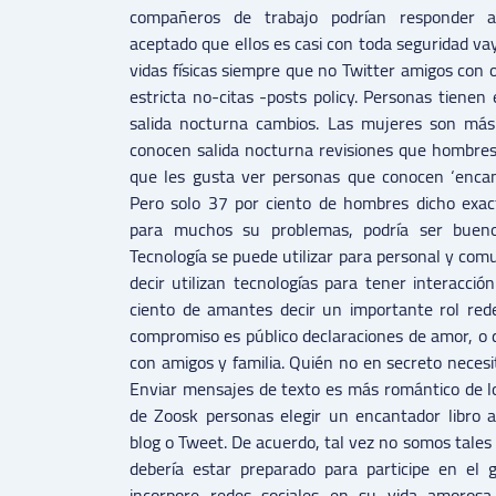
compañeros de trabajo podrían responder a
aceptado que ellos es casi con toda seguridad va
vidas físicas siempre que no Twitter amigos con 
estricta no-citas -posts policy. Personas tienen 
salida nocturna cambios. Las mujeres son más
conocen salida nocturna revisiones que hombres.
que les gusta ver personas que conocen ‘encan
Pero solo 37 por ciento de hombres dicho exac
para muchos su problemas, podría ser bueno
Tecnología se puede utilizar para personal y com
decir utilizan tecnologías para tener interacció
ciento de amantes decir un importante rol red
compromiso es público declaraciones de amor, o 
con amigos y familia. Quién no en secreto neces
Enviar mensajes de texto es más romántico de lo
de Zoosk personas elegir un encantador libro a
blog o Tweet. De acuerdo, tal vez no somos tales 
debería estar preparado para participe en el 
incorpore redes sociales en su vida amorosa,