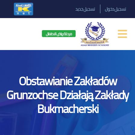
تسجيل جديد
تسجيل دخول
مرحلة رياض الاطفال
Obstawianie Zakładów
Grunzochse Działają Zakłady
Bukmacherski