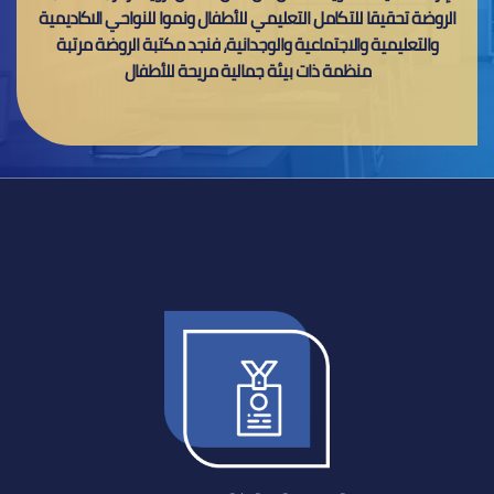
الروضة تحقيقا للتكامل التعليمي للأطفال ونموا للنواحي الاكاديمية
والتعليمية والاجتماعية والوجدانية، فنجد مكتبة الروضة مرتبة
منظمة ذات بيئة جمالية مريحة للأطفال