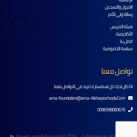
القبول والتسجيل
رسالة ولي الأمر
هيئة التدريس
الأكاديمية
اتصل بنا
سياسة الخصوصية
تواصل معنا
اذا كان لديك اي استفسار لا تتردد في التواصل معنا
ama-foundation@ama-Alshayaschools.Com
0096598083676
جميع الحقوق محفوظة © رقي 2019 .| التصميم & التطوير بواسطة
رقى